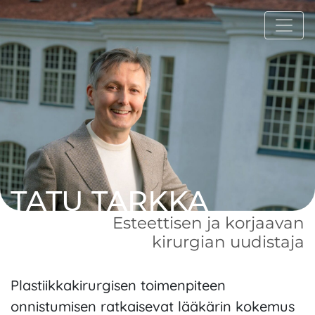
TATU TARKKA
Esteettisen ja korjaavan
kirurgian uudistaja
Plastiikkakirurgisen toimenpiteen
onnistumisen ratkaisevat lääkärin kokemus