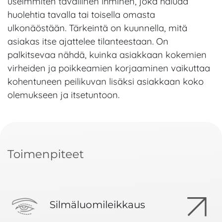
useimmiten tavallinen ihminen, joka haluaa
huolehtia tavalla tai toisella omasta
ulkonäöstään. Tärkeintä on kuunnella, mitä
asiakas itse ajattelee tilanteestaan. On
palkitsevaa nähdä, kuinka asiakkaan kokemien
virheiden ja poikkeamien korjaaminen vaikuttaa
kohentuneen peilikuvan lisäksi asiakkaan koko
olemukseen ja itsetuntoon.
Toimenpiteet
Silmäluomileikkaus
Yläluomileikkaus on